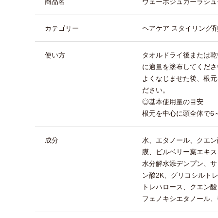
商品名
ウェーボジュカーラシュ
カテゴリー
ヘアケア スタイリング
使い方
タオルドライ後または乾
に適量を塗布してくださ
よくなじませた後、根元
ださい。
◎基本使用量の目安
根元を中心に頭全体で6～
成分
水、エタノール、クエン
膜、ビルベリー葉エキス
水分解水添デンプン、サ
ン酸2K、グリコシルト
トレハロース、クエン酸、
フェノキシエタノール、