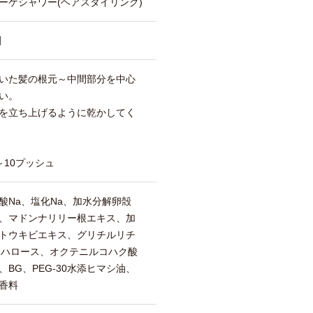
ーケシャワー(ヘアスタイリング)
剤
いた髪の根元～中間部分を中心
い。
を立ち上げるように乾かしてく
10プッシュ
酸Na、塩化Na、加水分解卵殻
、マドンナリリー根エキス、加
トウキビエキス、グリチルリチ
レハロース、オクテニルコハク酸
BG、PEG-30水添ヒマシ油、
香料