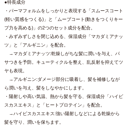
●特長成分
・パーマフォルムをしっかりと表現する「スムースコート
(軽い質感をつくる)」と「ムーブコート(動きをつくりキー
プ力を高める)」の2つのセット成分を配合。
・みずみずしさを閉じ込める、保湿成分「マカダミアナッ
ツ」と「アルギニン」を配合。
→マカダミアナッツ:乾燥しがちな髪に潤いを与え、パ
サつきを予防。キューティクルを整え、乱反射を抑えてツ
ヤも表現。
→アルギニン:ダメージ部分に吸着し、髪を補修しなが
ら潤いを与え、髪をしなやかにします。
・陽射しや高い気温、熱から髪を守る、保湿成分「ハイビ
スカスエキス」と「ヒートプロテイン」を配合。
→ハイビスカスエキス:強い陽射しなどによる乾燥から
髪を守り、潤いを保ちます。