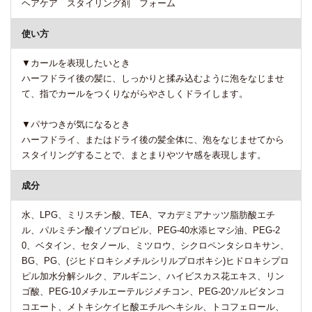
ヘアケア スタイリング剤 フォーム
使い方
▼カールを表現したいとき
ハーフドライ後の髪に、しっかりと揉み込むように泡をなじませ
て、指でカールをつくりながらやさしくドライします。
▼パサつきが気になるとき
ハーフドライ、またはドライ後の髪全体に、泡をなじませてから
スタイリングすることで、まとまりやツヤ感を表現します。
成分
水、LPG、ミリスチン酸、TEA、マカデミアナッツ脂肪酸エチ
ル、パルミチン酸イソプロピル、PEG-40水添ヒマシ油、PEG-2
0、ベタイン、セタノール、ミツロウ、シクロペンタシロキサン、
BG、PG、(ジヒドロキシメチルシリルプロポキシ)ヒドロキシプロ
ピル加水分解シルク、アルギニン、ハイビスカス花エキス、リン
ゴ酸、PEG-10メチルエーテルジメチコン、PEG-20ソルビタンコ
コエート、メトキシケイヒ酸エチルヘキシル、トコフェロール、