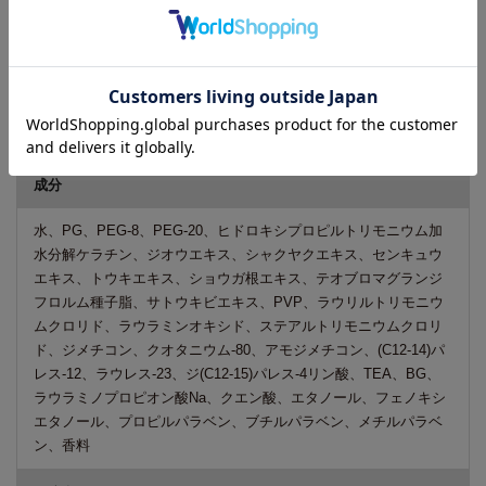
使い方
●振らずに容器を置いたまま使います。
●適量(片側2～3プッシュ程度)を手に取り、髪に揉み込むようにな
じませ、スタイリングしていきます。
※髪の長さに応じて、使用量を調節してください。
成分
水、PG、PEG-8、PEG-20、ヒドロキシプロピルトリモニウム加
水分解ケラチン、ジオウエキス、シャクヤクエキス、センキュウ
エキス、トウキエキス、ショウガ根エキス、テオブロマグランジ
フロルム種子脂、サトウキビエキス、PVP、ラウリルトリモニウ
ムクロリド、ラウラミンオキシド、ステアルトリモニウムクロリ
ド、ジメチコン、クオタニウム-80、アモジメチコン、(C12-14)パ
レス-12、ラウレス-23、ジ(C12-15)パレス-4リン酸、TEA、BG、
ラウラミノプロピオン酸Na、クエン酸、エタノール、フェノキシ
エタノール、プロピルパラベン、ブチルパラベン、メチルパラベ
ン、香料