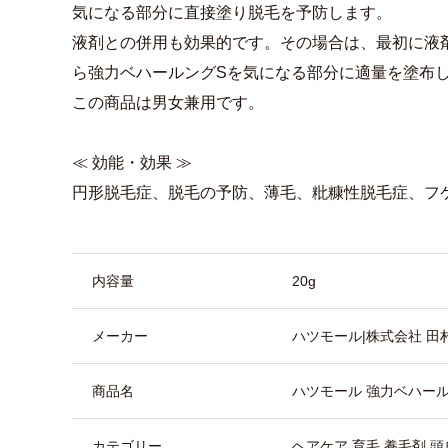
気になる部分に直接塗り脱毛を予防します。
液剤との併用も効果的です。その場合は、最初に液
ら強力ベハールングSを気になる部分に適量を塗布
この商品は男女兼用です。
≪ 効能・効果 ≫
円形脱毛症、脱毛の予防、薄毛、粃糠性脱毛症、フ
商品詳細
内容量
20g
メーカー
ハツモール|株式会社 田
商品名
ハツモール 強力ベハール
カテゴリー
ヘアケア 育毛 養毛剤 