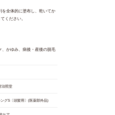
剤を全体的に塗布し、乾いてか
してください。
ケ、かゆみ、病後・産後の脱毛
村治照堂
ングS〔頭髪用〕(医薬部外品)
頭皮ケア