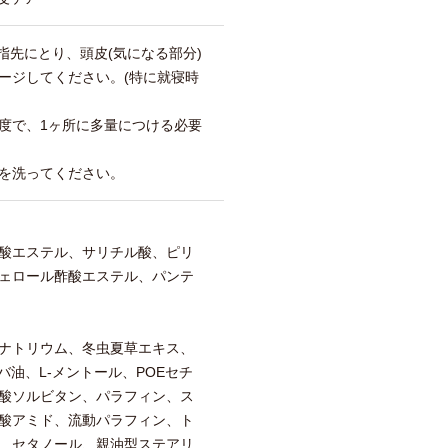
を指先にとり、頭皮(気になる部分)
ージしてください。(特に就寝時
度で、1ヶ所に多量につける必要
を洗ってください。
酸エステル、サリチル酸、ピリ
ェロール酢酸エステル、パンテ
ナトリウム、冬虫夏草エキス、
バ油、L-メントール、POEセチ
酸ソルビタン、パラフィン、ス
酸アミド、流動パラフィン、ト
、セタノール、親油型ステアリ