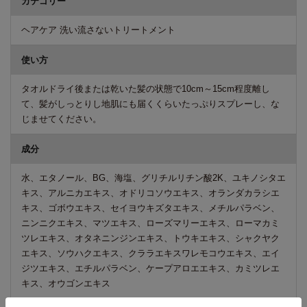
カテゴリー
ヘアケア 洗い流さないトリートメント
使い方
タオルドライ後または乾いた髪の状態で10cm～15cm程度離し
て、髪がしっとりし地肌にも届くくらいたっぷりスプレーし、な
じませてください。
成分
水、エタノール、BG、海塩、グリチルリチン酸2K、ユキノシタエ
キス、アルニカエキス、オドリコソウエキス、オランダカラシエ
キス、ゴボウエキス、セイヨウキズタエキス、メチルパラベン、
ニンニクエキス、マツエキス、ローズマリーエキス、ローマカミ
ツレエキス、オタネニンジンエキス、トウキエキス、シャクヤク
エキス、ソウハクエキス、クララエキスワレモコウエキス、エイ
ジツエキス、エチルパラベン、ケープアロエエキス、カミツレエ
キス、オウゴンエキス