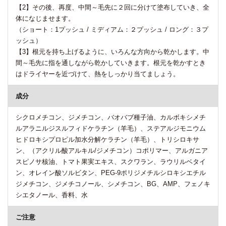
【2】その後、再度、中間～毛先に２回に分けて塗布していき、全
体になじませます。
（ショート：1プッシュ / ミディアム：２プッシュ / ロング：３プ
ッシュ）
【3】根元を持ち上げるように、いろんな方向から乾かします。中
間～毛先に指を通しながら乾かしていきます。根元を乾かすとき
はドライヤーを近づけて、熱をしっかり当てましょう。
成分
シクロメチコン、ジメチコン、バオバブ種子油、カルボキシメチ
ルアラニルジスルフィドケラチン（羊毛）、ステアルジモニウム
ヒドロキシプロピル加水分解ケラチン（羊毛）、トリシロキサ
ン、（アクリル酸アルキル/ジメチコン）コポリマー、アルガニア
スピノサ核油、トマト果実エキス、スクワラン、ラウリルベタイ
ン、オレイン酸ソルビタン、PEG-9ポリジメチルシロキシエチル
ジメチコン、ジメチコノール、シメチコン、BG、AMP、フェノキ
シエタノール、香料、水
ご注意