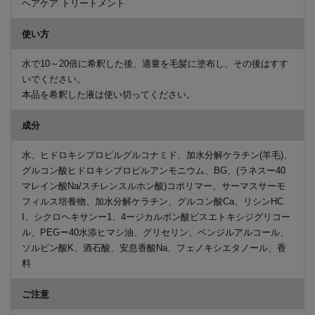
ヘアケア トリートメント
使い方
水で10～20倍に希釈した後、適量を毛髪に塗布し、その後はすす
いでください。
本品を希釈した液は使い切ってください。
成分
水、ヒドロキシプロピルグルコナミド、加水分解ケラチン(羊毛)、
グルコン酸ヒドロキシプロピルアンモニウム、BG、(ラネスー40
マレイン酸Na/スチレンスルホン酸)コポリマー、サーマスサーモ
フィルス培養物、加水分解ケラチン、グルコン酸Ca、リシンHC
I、シクロヘキサンー1、4ージカルボン酸ビスエトキシジグリコー
ル、PEGー40水添ヒマシ油、グリセリン、ベンジルアルコール、
ソルビン酸K、酒石酸、安息香酸Na、フェノキシエタノール、香
料
ご注意