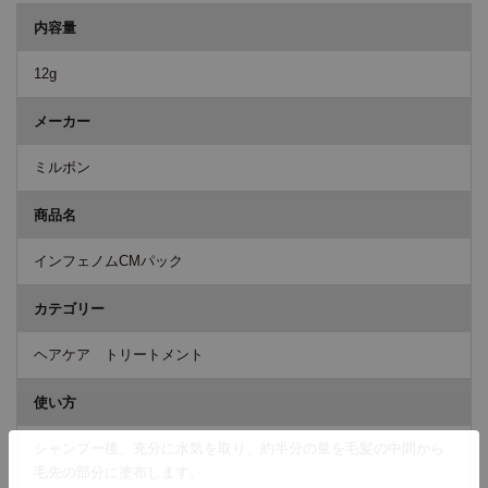
内容量
12g
メーカー
ミルボン
商品名
インフェノムCMパック
カテゴリー
ヘアケア トリートメント
使い方
シャンプー後、充分に水気を取り、約半分の量を毛髪の中間から
毛先の部分に塗布します。