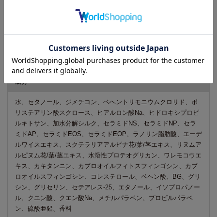
ヘアケア トリートメント ふんわり
使い方
シャンプー後、軽く水気をとり適量を手にとって髪全体によくな
じませ、その後十分にすすいでください。
成分
水、セタノール、ジメチコン、ベヘントリモニウムクロリド、ポ
リステアリン酸スクロース、ヒアルロン酸Na、ヒドロキシプロピ
ルキトサン、加水分解シルク、セラミドNS、セラミドNP、セラ
ミドAP、セラミドEOS、セラミドEOP、ラノリン脂肪酸、エーデ
ルワイスエキス、スクテラリアアルピナ花/葉/茎エキス、リヌムア
ルピヌム花/葉/茎エキス、水溶性プロテオグリカン、ワレモコウエ
キス、カキタンニン、カプロオイルフィトスフィンゴシン、カプ
ロオイルスフィンゴシン、コレステロール、ベヘン酸、BG、グリ
シン、グリセリン、セテアレス-25、エタノール、イソプロパノー
ル、クエン酸、クエン酸Na、メチルパラベン、プロピルパラベ
ン、硫酸亜鉛、香料