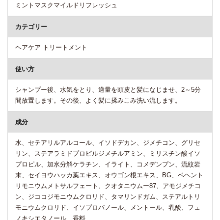
ミントマスクマイルドリフレッシュ
カテゴリー
ヘアケア トリートメント
使い方
シャンプー後、水気をとり、適量を頭皮と髪になじませ、2～5分
間放置します。その後、よく髪に揉みこみ洗い流します。
成分
水、セテアリルアルコール、イソドデカン、ジメチコン、グリセ
リン、ステアラミドプロピルジメチルアミン、ミリスチン酸イソ
プロピル、加水分解ケラチン、イライト、コメデンプン、流紋岩
末、セイヨウハッカ葉エキス、オウゴン根エキス、BG、ベヘント
リモニウムメトサルフェート、クオタニウムー87、アモジメチコ
ン、ジココジモニウムクロリド、タマリンドガム、ステアルトリ
モニウムクロリド、イソプロパノール、メントール、乳酸、フェ
ノキシエタノール、香料