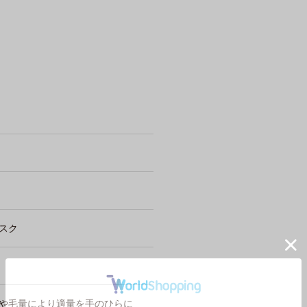
スク
ト
や毛量により適量を手のひらに