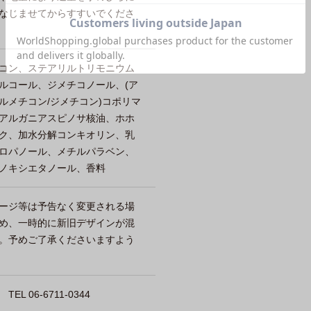
なじませてからすすいでくださ
コン、ステアリルトリモニウム
ルコール、ジメチコノール、(ア
ルメチコン/ジメチコン)コポリマ
アルガニアスピノサ核油、ホホ
ク、加水分解コンキオリン、乳
ロパノール、メチルパラベン、
ノキシエタノール、香料
ージ等は予告なく変更される場
め、一時的に新旧デザインが混
。予めご了承くださいますよう
 06-6711-0344