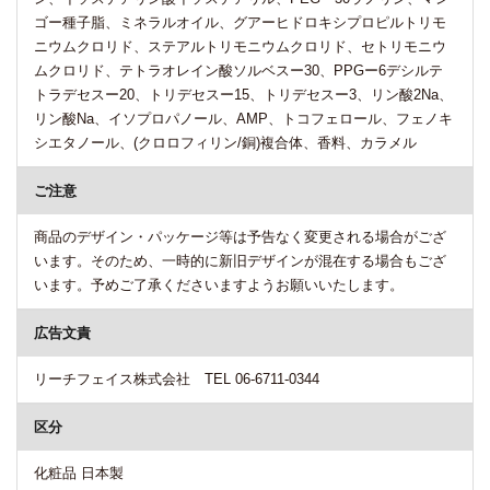
ゴー種子脂、ミネラルオイル、グアーヒドロキシプロピルトリモ
ニウムクロリド、ステアルトリモニウムクロリド、セトリモニウ
ムクロリド、テトラオレイン酸ソルベスー30、PPGー6デシルテ
トラデセスー20、トリデセスー15、トリデセスー3、リン酸2Na、
リン酸Na、イソプロパノール、AMP、トコフェロール、フェノキ
シエタノール、(クロロフィリン/銅)複合体、香料、カラメル
ご注意
商品のデザイン・パッケージ等は予告なく変更される場合がござ
います。そのため、一時的に新旧デザインが混在する場合もござ
います。予めご了承くださいますようお願いいたします。
広告文責
リーチフェイス株式会社 TEL 06-6711-0344
区分
化粧品 日本製