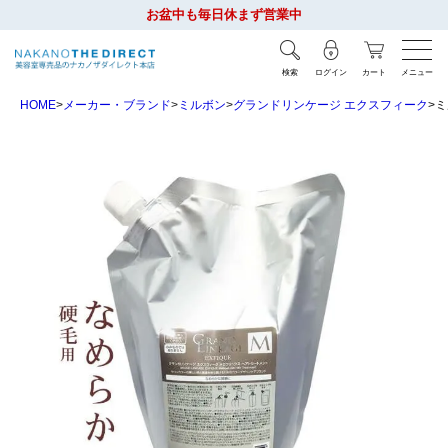
お盆中も毎日休まず営業中
検索
ログイン
カート
メニュー
HOME
メーカー・ブランド
ミルボン
グランドリンケージ エクスフィーク
ミ