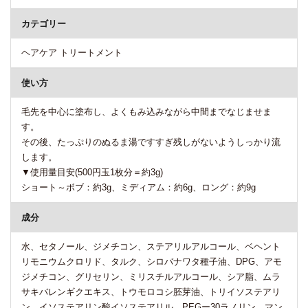
カテゴリー
ヘアケア トリートメント
使い方
毛先を中心に塗布し、よくもみ込みながら中間までなじませま
す。
その後、たっぷりのぬるま湯ですすぎ残しがないようしっかり流
します。
▼使用量目安(500円玉1枚分＝約3g)
ショート～ボブ：約3g、ミディアム：約6g、ロング：約9g
成分
水、セタノール、ジメチコン、ステアリルアルコール、ベヘント
リモニウムクロリド、タルク、シロバナワタ種子油、DPG、アモ
ジメチコン、グリセリン、ミリスチルアルコール、シア脂、ムラ
サキバレンギクエキス、トウモロコシ胚芽油、トリイソステアリ
ン、イソステアリン酸イソステアリル、PEGー30ラノリン、マン