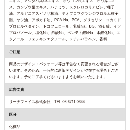
エキス、アシタバ葉/茎エキス、オウゴン根エキス、ビワ葉エキ
ス、カンゾウ葉エキス、ハチミツ、スクレロカリアビレア種子
油、アルガニアスピノサ核油、テオプロマグランジフロルム種子
脂、ヤシ油、アボカド油、PCA-Na、PCA、グリセリン、コカミド
プロピルベタイン、トコフェロール、乳酸Na、BG、酒石酸、イソ
プロバノール、塩化Na、酢酸Na、ペンテト酸5Na、水酸化Na、エ
タノール、フェノキシエタノール、メチルパラペン、香料
ご注意
商品のデザイン・パッケージ等は予告なく変更される場合がござ
います。そのため、一時的に新旧デザインが混在する場合もござ
います。予めご了承くださいますようお願いいたします。
広告文責
リーチフェイス株式会社 TEL 06-6711-0344
区分
化粧品