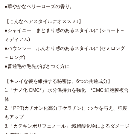
●華やかなベリーローズの香り。
【こんなヘアスタイルにオススメ♪】
●シャイニー まとまり感のあるスタイルに (ショート～
ミディアム)
●バウンシー ふんわり感のあるスタイルに (セミロング
～ロング)
●普通毛や毛先がぱさつく方に
【キレイな髪を維持する秘密は、6つの共通成分】
1.「ナノ化 CMC*」:水分保持力を強化 *CMC:細胞膜複合
体
2.「PPT(カチオン化高分子ケラチン)」:ツヤを与え、強度
もアップ
3.「カテキンポリフェノール」:残留酸化物によるダメージ