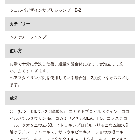
シェルパデザインサプリシャンプーD-2
カテゴリー
ヘアケア シャンプー
使い方
お湯で十分に予洗した後、適量を髪全体になじませ泡立てて洗
い、よくすすぎます。
ヘアスタイリング剤を使用している場合は、2度洗いをオススメし
ます。
成分
水、(C12、13)パレス-3硫酸Na、コカミドプロピルベタイン、ココ
イルメチルタウリンNa、コカミドメチルMEA、PG、コレステロ
ール、クオタニウム-33、ヒドロキシプロピルトリモニウム加水分
解ケラチン、チャエキス、サトウキビエキス、ショウガ根エキ
ス、ジオウエキス、シャクヤクエキス、トウキエキス、センキュ