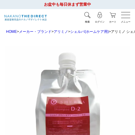
お盆中も毎日休まず営業中
検索
ログイン
カート
メニュー
HOME
メーカー・ブランド
アリミノ
シェルパ(ホームケア用)
アリミノ シェル