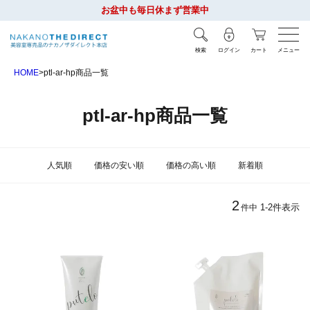
お盆中も毎日休まず営業中
検索
ログイン
カート
メニュー
HOME
ptl-ar-hp商品一覧
ptl-ar-hp商品一覧
人気順
価格の安い順
価格の高い順
新着順
2
1
-
2
件表示
件中