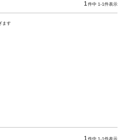
1
件中
1
-
1
件表示
ます

1
件中
1
-
1
件表示