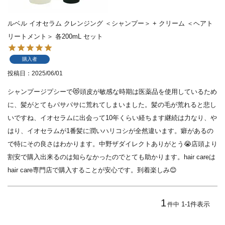
ルベル イオセラム クレンジング ＜シャンプー＞ + クリーム ＜ヘアト
リートメント＞ 各200mL セット
購入者
投稿日
2025/06/01
シャンプージプシーで😻頭皮が敏感な時期は医薬品を使用しているため
に、髪がとてもパサパサに荒れてしまいました。髪の毛が荒れると悲し
いですね、イオセラムに出会って10年くらい経ちます継続は力なり、や
はり、イオセラムが1番髪に潤いハリコシが全然違います。癖があるの
で特にその良さはわかります。中野ザダイレクトありがとう😭店頭より
割安で購入出来るのは知らなかったのでとても助かります。hair careは
hair care専門店で購入することが安心です。到着楽しみ😊
1
1
-
1
件表示
件中