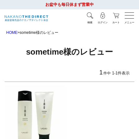
お盆中も毎日休まず営業中
検索
ログイン
カート
メニュー
HOME
sometime様のレビュー
sometime様のレビュー
1
1
-
1
件表示
件中