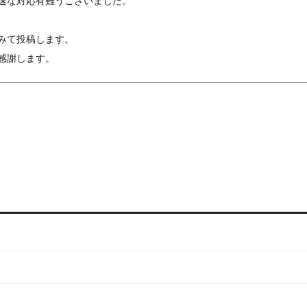
速な対応有難うございました。

みて投稿します。

感謝します。