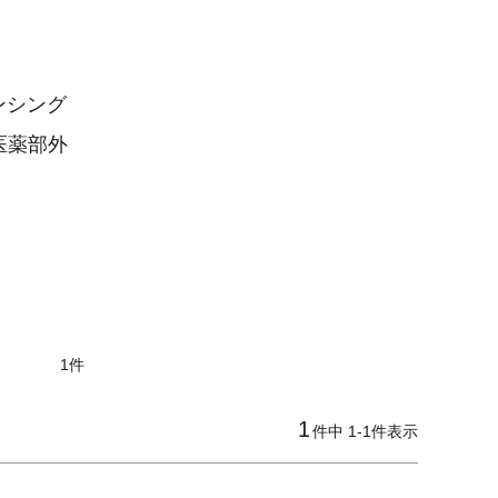
ンシング
【医薬部外
1
1
件中
1
-
1
件表示