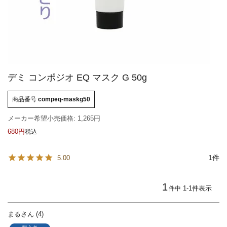
デミ コンポジオ EQ マスク G 50g
商品番号
compeq-maskg50
メーカー希望小売価格:
1,265
680
税込
1
5.00
1
1
-
1
件表示
件中
まる
4