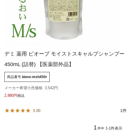
デミ 薬用 ビオーブ モイストスキャルプシャンプー
450mL (詰替) 【医薬部外品】
商品番号
biove-msh450r
メーカー希望小売価格:
3,542
2,880
税込
1
5.00
1
1
-
1
件表示
件中