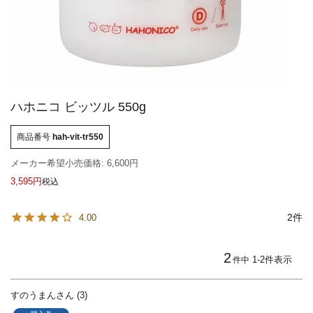
ハホニコ ビッツル 550g
商品番号
hah-vit-tr550
メーカー希望小売価格:
6,600
3,595
税込
2
4.00
2
1
-
2
件表示
件中
すのうまん
3