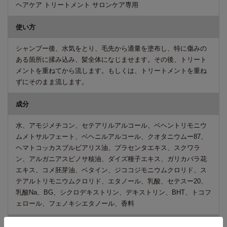
ヘアケア トリートメント サロンケア専用
使い方
シャンプー後、水気をとり、毛先から適量を塗布し、特に傷みの
ある箇所に揉み込み、髪全体になじませます。その後、トリート
メントを重ねてから流します。もしくは、トリートメントを重ね
ずにそのまま流します。
成分
水、アモジメチコン、セテアリルアルコール、ベヘントリモニウ
ムメトサルフェート、ベヘニルアルコール、クオタニウムー87、
ヘマトコッカスブルビアリス油、プラセンタエキス、スクワラ
ン、アルガニアスピノサ核油、ダイズ種子エキス、ガリカバラ花
エキス、コメ胚芽油、ベタイン、ジココジモニウムクロリド、ス
テアルトリモニウムクロリド、エタノール、乳酸、セテスー20、
乳酸Na、BG、シクロデキストリン、デキストリン、BHT、トコフ
ェロール、フェノキシエタノール、香料
ご注意