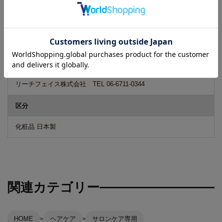
商品のデザイン・パッケージ等は予告なく変更される場合がござ
います。そのため、一時的に新旧デザインが混在する場合もござ
います。予めご了承くださいますようお願いいたします。
広告文責
リーチフェイス株式会社 TEL 06-6711-0344
区分
化粧品 日本製
関連カテゴリー
HOME
ヘアケア
サロンケア専用