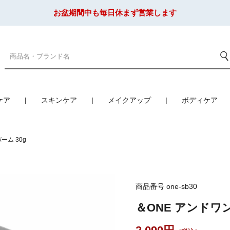
お盆期間中も毎日休まず営業します
ケア
スキンケア
メイクアップ
ボディケア
ーム 30g
商品番号
one-sb30
＆ONE アンドワン