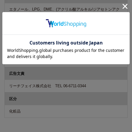
エタノール、LPG、DME、(アクリル酸アルキル/ジアセトンアク
リルアミド)コポリマーAMP、アジピン酸ジイソプロピル、ジメチ
ルPABAエチルヘキシル、BG、香料
ご注意
商品のデザイン・パッケージ等は予告なく変更される場合がござ
います。そのため、一時的に新旧デザインが混在する場合もござ
います。予めご了承くださいますようお願いいたします。
広告文責
リーチフェイス株式会社 TEL 06-6711-0344
区分
化粧品