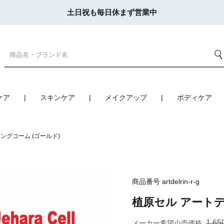
土日祝も毎日休まず営業中
ケア
スキンケア
メイクアップ
ボディケア
ングコーム (ゴールド)
商品番号
artdelrin-r-g
植原セル アートデ
1,65
メーカー希望小売価格: