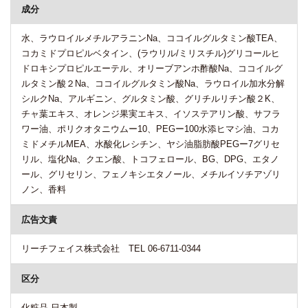
成分
水、ラウロイルメチルアラニンNa、ココイルグルタミン酸TEA、
コカミドプロピルベタイン、(ラウリル/ミリスチル)グリコールヒ
ドロキシプロピルエーテル、オリーブアンホ酢酸Na、ココイルグ
ルタミン酸２Na、ココイルグルタミン酸Na、ラウロイル加水分解
シルクNa、アルギニン、グルタミン酸、グリチルリチン酸２K、
チャ葉エキス、オレンジ果実エキス、イソステアリン酸、サフラ
ワー油、ポリクオタニウムー10、PEGー100水添ヒマシ油、コカ
ミドメチルMEA、水酸化レシチン、ヤシ油脂肪酸PEGー7グリセ
リル、塩化Na、クエン酸、トコフェロール、BG、DPG、エタノ
ール、グリセリン、フェノキシエタノール、メチルイソチアゾリ
ノン、香料
広告文責
リーチフェイス株式会社 TEL 06-6711-0344
区分
化粧品 日本製