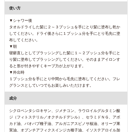
使い方
▼シャワー後
タオルドライした髪に２～３プッシュを手にとり髪に塗布し乾か
してください。ドライ後さらに１プッシュ分を手にとり毛先に塗
布してください。
▼朝
寝癖直しとしてブラッシングした髪に１～２プッシュ分を手にと
り髪に塗布してブラッシングしてください。そのままアイロンす
ると形が付きやすくキープ力が上がります。
▼外出時
１プッシュ分を手にとり中間から毛先に塗布してください。フレ
グランスとしていつでもお楽しみいただけます。
成分
シクロペンタシロキサン、ジメチコン、ラウロイルグルタミン酸
ジ（フィトステリル／オクチルドデシル）、セラミドＮＧ、アボ
カド油、バオバブ種子油、アルガニアスピノサ核油、オリーブ果
実油、オプンチアフィクスインジカ種子油、イソステアロイル加