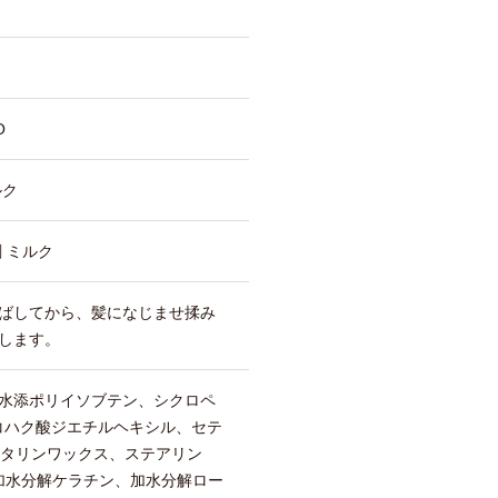
O
ルク
 ミルク
ばしてから、髪になじませ揉み
します。
水添ポリイソブテン、シクロペ
コハク酸ジエチルヘキシル、セテ
スタリンワックス、ステアリン
、加水分解ケラチン、加水分解ロー