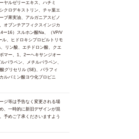
ーヤルゼリーエキス、ハチミ
シクロデキストリン、チャ葉エ
ーブ果実油、アルガニアスピノ
、オブンチアフィクスインジカ
ー16）スルホン酸Na、（VP/V
ール、ヒドロキシプロピルトリモ
a、リン酸、エチドロン酸、クエ
ボマー、1、2ーヘキサンジオー
ピルパラベン、メチルパラベン、
酸グリセリル (SE)、パラフィ
カルバミン酸ヨウ化プロピニ
ージ等は予告なく変更される場
め、一時的に新旧デザインが混
。予めご了承くださいますよう