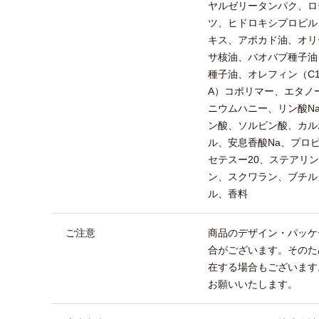
ヤルゼリータンパク、ロ
ツ、ヒドロキシプロピル
キス、アボカド油、オリ
サ核油、バオバブ種子油
種子油、オレフィン（C14
A）コポリマー、エタノ
ニウムハニー、リン酸N
ン酸、ソルビン酸、カル
ル、安息香酸Na、プロ
セテスー20、ステアリン
ン、スクワラン、ブチル
ル、香料
ご注意
商品のデザイン・パッケ
合がございます。そのた
在する場合もございます
お願いいたします。