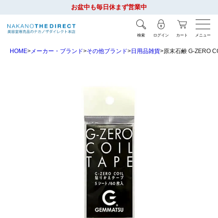
お盆中も毎日休まず営業中
検索
ログイン
カート
メニュー
HOME
メーカー・ブランド
その他ブランド
日用品雑貨
原末石鹸 G-ZERO 