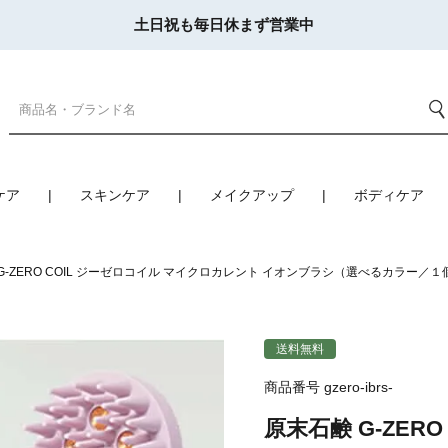
土日祝も毎日休まず営業中
ケア
スキンケア
メイクアップ
ボディケア
G-ZERO COIL ジーゼロコイル マイクロカレント イオンブラシ（選べるカラー／
送料無料
商品番号
gzero-ibrs-
原末石鹸 G-ZER