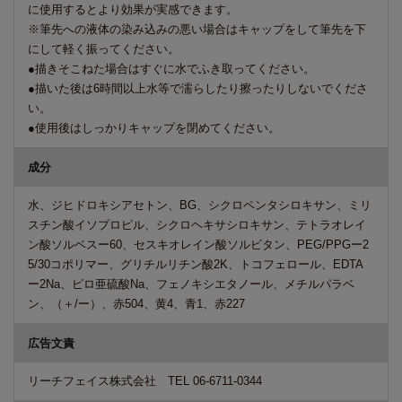
に使用するとより効果が実感できます。
※筆先への液体の染み込みの悪い場合はキャップをして筆先を下
にして軽く振ってください。
●描きそこねた場合はすぐに水でふき取ってください。
●描いた後は6時間以上水等で濡らしたり擦ったりしないでくださ
い。
●使用後はしっかりキャップを閉めてください。
成分
水、ジヒドロキシアセトン、BG、シクロペンタシロキサン、ミリ
スチン酸イソプロピル、シクロヘキサシロキサン、テトラオレイ
ン酸ソルベスー60、セスキオレイン酸ソルビタン、PEG/PPGー2
5/30コポリマー、グリチルリチン酸2K、トコフェロール、EDTA
ー2Na、ピロ亜硫酸Na、フェノキシエタノール、メチルパラベ
ン、（＋/ー）、赤504、黄4、青1、赤227
広告文責
リーチフェイス株式会社 TEL 06-6711-0344