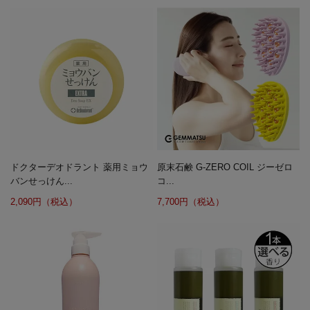
ドクターデオドラント 薬用ミョウ
原末石鹸 G-ZERO COIL ジーゼロ
バンせっけん...
コ...
2,090円（税込）
7,700円（税込）