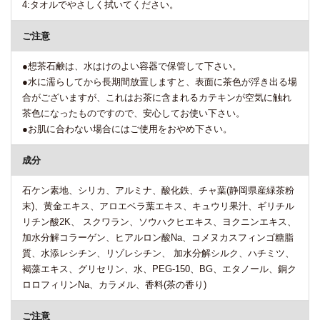
4:タオルでやさしく拭いてください。
ご注意
●想茶石鹸は、水はけのよい容器で保管して下さい。
●水に濡らしてから長期間放置しますと、表面に茶色が浮き出る場
合がございますが、これはお茶に含まれるカテキンが空気に触れ
茶色になったものですので、安心してお使い下さい。
●お肌に合わない場合にはご使用をおやめ下さい。
成分
石ケン素地、シリカ、アルミナ、酸化鉄、チャ葉(静岡県産緑茶粉
末)、黄金エキス、アロエベラ葉エキス、キュウリ果汁、ギリチル
リチン酸2K、 スクワラン、ソウハクヒエキス、ヨクニンエキス、
加水分解コラーゲン、ヒアルロン酸Na、コメヌカスフィンゴ糖脂
質、水添レシチン、リゾレシチン、 加水分解シルク、ハチミツ、
褐藻エキス、グリセリン、水、PEG-150、BG、エタノール、銅ク
ロロフィリンNa、カラメル、香料(茶の香り)
ご注意