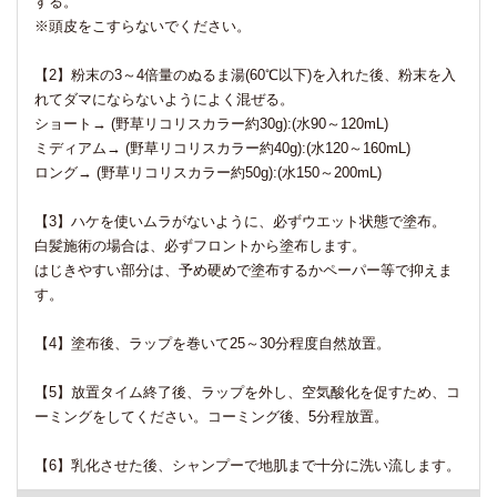
する。
※頭皮をこすらないでください。
【2】粉末の3～4倍量のぬるま湯(60℃以下)を入れた後、粉末を入
れてダマにならないようによく混ぜる。
ショート→ (野草リコリスカラー約30g):(水90～120mL)
ミディアム→ (野草リコリスカラー約40g):(水120～160mL)
ロング→ (野草リコリスカラー約50g):(水150～200mL)
【3】ハケを使いムラがないように、必ずウエット状態で塗布。
白髪施術の場合は、必ずフロントから塗布します。
はじきやすい部分は、予め硬めで塗布するかペーパー等で抑えま
す。
【4】塗布後、ラップを巻いて25～30分程度自然放置。
【5】放置タイム終了後、ラップを外し、空気酸化を促すため、コ
ーミングをしてください。コーミング後、5分程放置。
【6】乳化させた後、シャンプーで地肌まで十分に洗い流します。