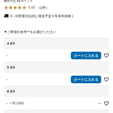
獲得予定
15
ポイント
1
5.00
3～10営業日以内に発送予定※年末年始除く
カラー
４ＢII
-
カートに入れる
５ＢII
-
カートに入れる
６ＢII
-
× 売り切れ
—