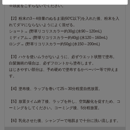
※頭皮をこすらないでください。
【2】粉末の3～4倍量のぬるま湯(60℃以下)を入れた後、粉末を入
れてダマにならないようによく混ぜる。
ショート→ (野草リコリスカラー約30g):(水90～120mL)
ミディアム→ (野草リコリスカラー約40g):(水120～160mL)
ロング→ (野草リコリスカラー約50g):(水150～200mL)
【3】ハケを使いムラがないように、必ずウエット状態で塗布。
白髪施術の場合は、必ずフロントから塗布します。
はじきやすい部分は、予め硬めで塗布するかペーパー等で抑えま
す。
【4】塗布後、ラップを巻いて25～30分程度自然放置。
【5】放置タイム終了後、ラップを外し、空気酸化を促すため、コ
ーミングをしてください。コーミング後、5分程放置。
【6】乳化させた後、シャンプーで地肌まで十分に洗い流します。