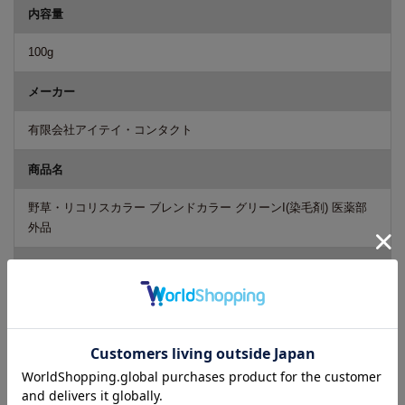
内容量
100g
メーカー
有限会社アイテイ・コンタクト
商品名
野草・リコリスカラー ブレンドカラー グリーンI(染毛剤) 医薬部
外品
カテゴリー
ヘアケア 染毛剤 カラーリング
使い方
【1】染まりやすく、ムラを減らすため髪と地肌をウエット状態に
する。