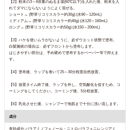
【2】粉末の3～4倍量のぬるま湯(60℃以下)を入れた後、粉末を入
れてダマにならないようによく混ぜる。
ショート→ (野草リコリスカラー約30g):(水90～120mL)
ミディアム→ (野草リコリスカラー約40g):(水120～160mL)
ロング→ (野草リコリスカラー約50g):(水150～200mL)
【3】ハケを使いムラがないように、必ずウエット状態で塗布。
白髪施術の場合は、必ずフロントから塗布します。
はじきやすい部分は、予め硬めで塗布するかペーパー等で抑えま
す。
【4】塗布後、ラップを巻いて25～30分程度自然放置。
【5】放置タイム終了後、ラップを外し、空気酸化を促すため、コ
ーミングをしてください。コーミング後、5分程放置。
【6】乳化させた後、シャンプーで地肌まで十分に洗い流します。
成分
有効成分:パラアミノフェノール・ニトロパラフェニレンジアミ