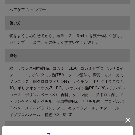
ヘアケア シャンプー
使い方
髪をよくしめらせてから、適量（３～６mL）を髪全体にのばし、
シャンプーします。その後よくすすいでください。
成分
水、ラウレス-4酢酸Na、コカミドDEA、コカミドプロピルベタイ
ン、ココイルグルタミン酸TEA、クエン酸Na、褐藻エキス、カミ
ツレエキス、銅クロロフィリンNa、レシチン、ポリクオタニウム-
10、ポリクオタニウム-7、BG、ジオレイン酸PEG-120メチルグル
コース、ポリソルベート80、香料、クエン酸、エチドロン酸、メ
トキシケイヒ酸オクチル、安息香酸Na、サリチル酸、プロピルパ
ラベン、メチルパラベン、フェノキシエタノール、エタノール、
イソプロパノール、橙色250、緑201
ご注意