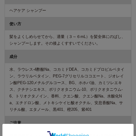
ヘアケア シャンプー
使い方
髪をよくしめらせてから、適量（３～６mL）を髪全体にのばし、
シャンプーします。その後よくすすいでください。
成分
水、ラウレス-4酢酸Na、コカミドDEA、コカミドプロピルベタイ
ン、ラウリルベタイン、PEG-7グリセリルココエート、ジオレイ
ン酸PEG-120メチルグルコース、BG、ホホバ油、カミツレエキ
ス、クチナシエキス、ポリクオタニウム-10、ポリクオタニウム-
6、トリオクタノイン、香料、クエン酸、クエン酸Na、水酸化N
a、エチドロン酸、メトキシケイヒ酸オクチル、安息香酸Na、サ
リチル酸、エタノール、黒401、橙205、紫401
ご注意
商品のデザイン・パッケージ等は予告なく変更される場合がござ