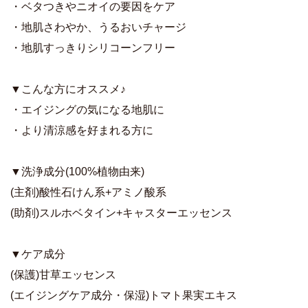
・ベタつきやニオイの要因をケア
・地肌さわやか、うるおいチャージ
・地肌すっきりシリコーンフリー
▼こんな方にオススメ♪
・エイジングの気になる地肌に
・より清涼感を好まれる方に
▼洗浄成分(100%植物由来)
(主剤)酸性石けん系+アミノ酸系
(助剤)スルホベタイン+キャスターエッセンス
▼ケア成分
(保護)甘草エッセンス
(エイジングケア成分・保湿)トマト果実エキス