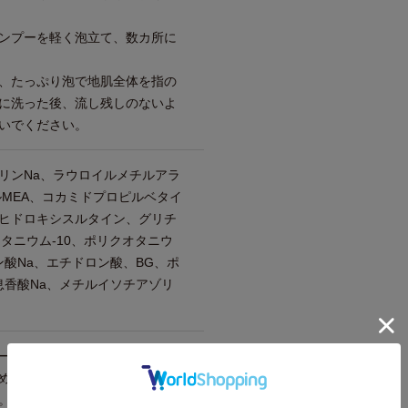
ンプーを軽く泡立て、数カ所に
、たっぷり泡で地肌全体を指の
に洗った後、流し残しのないよ
いでください。
リンNa、ラウロイルメチルアラ
ルMEA、コカミドプロピルベタイ
ヒドロキシスルタイン、グリチ
タニウム-10、ポリクオタニウ
ン酸Na、エチドロン酸、BG、ポ
息香酸Na、メチルイソチアゾリ
ージ等は予告なく変更される場
め、一時的に新旧デザインが混
。予めご了承くださいますよう