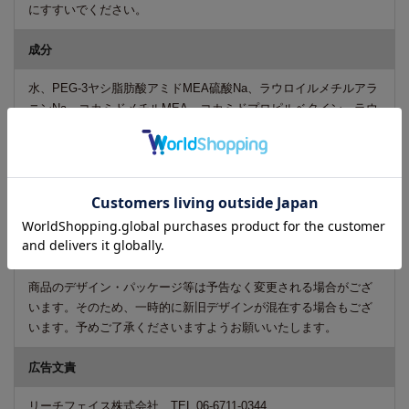
にすすいでください。
成分
水、PEG-3ヤシ脂肪酸アミドMEA硫酸Na、ラウロイルメチルアラ
ニンNa、コカミドメチルMEA、コカミドプロピルベタイン、ラウ
ラミドプロピルヒドロキシスルタイン、ポリソルベート80、DP
G、グリチルリチン酸2K、ポリクオタニウム-10、ポリクオタニウ
ム-47、クエン酸、メントール、クエン酸Na、エチドロン酸、シイ
クワシャー果皮エキス、安息香酸Na、メチルイソチアゾリノン、
EDTA-2Na、BG、香料
ご注意
商品のデザイン・パッケージ等は予告なく変更される場合がござ
います。そのため、一時的に新旧デザインが混在する場合もござ
います。予めご了承くださいますようお願いいたします。
広告文責
リーチフェイス株式会社 TEL 06-6711-0344