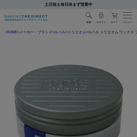
土日祝も毎日休まず営業中
検索
ログイン
カート
メニュー
HOME
メーカー・ブランド
ルベル
トリエオム
ルベル トリエオム ワックス 