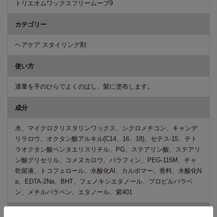
トリエオムワックスフリームーブ9
カテゴリー
ヘアケア スタイリング剤
使い方
適量を手のひらでよくのばし、髪に塗布します。
成分
水、マイクロクリスタリンワックス、シクロメチコン、キャンデ
リラロウ、オクタン酸アルキル(C14、16、18)、セテス-15、テト
ラオクタン酸ペンタエリスリチル、PG、ステアリン酸、ステアリ
ン酸グリセリル、コメヌカロウ、パラフィン、PEG-115M、チャ
乾留液、トコフェロール、水酸化Al、カルボマー、香料、水酸化N
a、EDTA-2Na、BHT、フェノキシエタノール、プロピルパラベ
ン、メチルパラベン、エタノール、紫401
ご注意