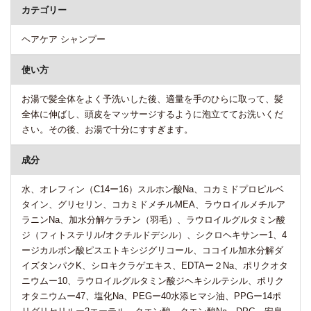
カテゴリー
ヘアケア シャンプー
使い方
お湯で髪全体をよく予洗いした後、適量を手のひらに取って、髪
全体に伸ばし、頭皮をマッサージするように泡立ててお洗いくだ
さい。その後、お湯で十分にすすぎます。
成分
水、オレフィン（C14ー16）スルホン酸Na、コカミドプロピルベ
タイン、グリセリン、コカミドメチルMEA、ラウロイルメチルア
ラニンNa、加水分解ケラチン（羽毛）、ラウロイルグルタミン酸
ジ（フィトステリル/オクチルドデシル）、シクロヘキサンー1、4
ージカルボン酸ピスエトキシジグリコール、ココイル加水分解ダ
イズタンパクK、シロキクラゲエキス、EDTAー２Na、ポリクオタ
ニウムー10、ラウロイルグルタミン酸ジヘキシルテシル、ポリク
オタニウムー47、塩化Na、PEGー40水添ヒマシ油、PPGー14ポ