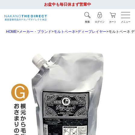
お盆中も毎日休まず営業中
検索
ログイン
カート
メニュー
HOME
メーカー・ブランド
モルトベーネ
ディープレイヤー
モルトベーネ ディ