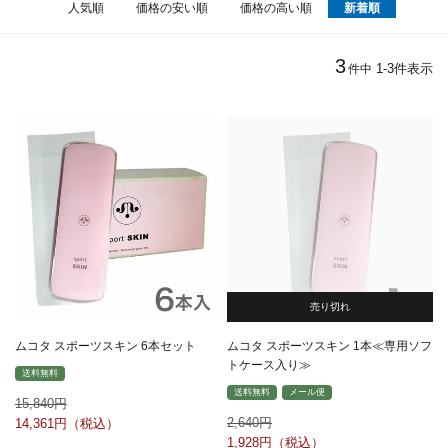
人気順
価格の安い順
価格の高い順
新着順
3
1
-
3
件表示
件中
売り切れ
ムコタ スポーツスキン 6本セット
ムコタ スポーツスキン 1本≪専用ソフ
トケース入り≫
送料無料
送料無料
メール便
15,840
2,640
14,361
1,928