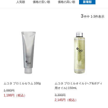
人気順
価格の安い順
価格の高い順
新着順
3
1
-
3
件表示
件中
ムコタ プロミルセラム 100g
ムコタ プロミルオイル (ヘア&ボディ
用オイル) 150mL
1,980
3,300
1,188
2,145