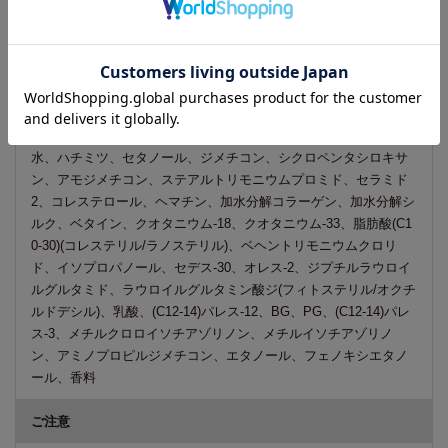
使い方
シャンプー後、適量を毛髪に塗布し、なじませた後、お湯ですす
いでください。
成分
水、ハチミツ、セタノール、ジメチコン、シクロペンタシロキサ
ン、アモジメチコン、ステアルトリモニウムプロミド、セラミド
2、コレステロール、ヘマチン、加水分解コラーゲン、加水分解シ
ルク、ベタイン、クオタニウム-18、クオタニウム-33、脂肪酸(C1
0-30)(コレステリル/ラノステリル)、ベヘントリモニウムクロリ
ド、イソプロパノール、セデス-30、オレス-2、ジプチルラウロイ
ルグルタミド、ラウロイルグルタミン酸ジ(フィトステリル/オクチ
ルドデシル)、乳酸、(C12-14)パレス-12、BG、PG、(C12-14)パレ
ス-3、メチルクロロイソチアゾリノン、メチルイソチアゾリノ
ン、アミノプロピルジメチコン、エタノール、フェノキシエタノ
ール、香料
ご注意