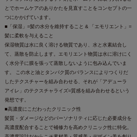
とでホームケアのありかたを見直すことをコンセプトの一
つにかかげています。
■「保湿」=髪の水分を維持すること & 「エモリエント」=
髪に柔軟を与えること
保湿物質は水に良く溶ける物質であり、水と水素結合し
て、蒸散を防止します。エモリエント物質は水に溶けにく
く水分子に膜を張って蒸散しないように包み込んでいま
す。 この水と油とタンパク質のバランスによりつくりだ
したテクスチャーを組み合わせる、それが「アデューラ
アイレ」のテクスチャライズ=質感を組み合わせるという
発想です。
■高濃度にこだわったクリニック性
髪質・ダメージなどのパーソナリティに応じた必要成分を
高濃度配合することで補修力を高めクリニック性に特化。
高濃度設計だからこそ素材美・質感美・デザイン美を創り