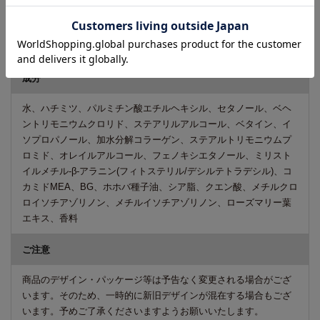
使い方
シャンプー後、適量を毛髪に塗布し、なじませた後、お湯ですす
いでください。
成分
水、ハチミツ、パルミチン酸エチルヘキシル、セタノール、ベヘ
ントリモニウムクロリド、ステアリルアルコール、ベタイン、イ
ソプロパノール、加水分解コラーゲン、ステアルトリモニウムプ
ロミド、オレイルアルコール、フェノキシエタノール、ミリスト
イルメチル-β-アラニン(フィトステリル/デシルテトラデシル)、コ
カミドMEA、BG、ホホバ種子油、シア脂、クエン酸、メチルクロ
ロイソチアゾリノン、メチルイソチアゾリノン、ローズマリー葉
エキス、香料
ご注意
商品のデザイン・パッケージ等は予告なく変更される場合がござ
います。そのため、一時的に新旧デザインが混在する場合もござ
います。予めご了承くださいますようお願いいたします。