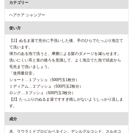
カテゴリー
ヘアケア シャンプー
使い方
【1】ぬるま湯で充分に予洗いした後、手のひらでたっぷり泡立て
て洗います。
弾力のある泡で洗うと、摩擦による髪のダメージを減らせます。
洗いにくい耳と首の後ろを意識して、よく泡立てた泡で頭皮から
毛先まで洗いましょう。
「使用量目安」
ショート…１プッシュ（500円玉1枚分）
ミディアム…２プッシュ（500円玉2枚分）
ロング…３プッシュ（500円玉3枚分）
【2】たっぷりのぬるま湯ですすぎ残しがないようしっかり流しま
す。
成分
水、ラウラミドプロピルベタイン、デシルグルコシド、スルホコ