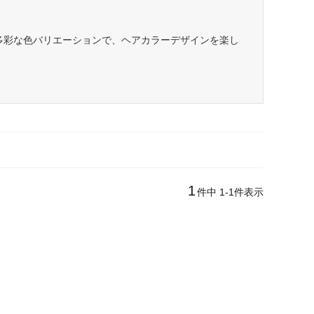
多彩な色バリエーションで、ヘアカラーデザインを楽し
1
件中
1
-
1
件表示