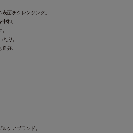
の表面をクレンジング。
を中和。
す。
ぴったり。
も良好。
プルケアブランド。