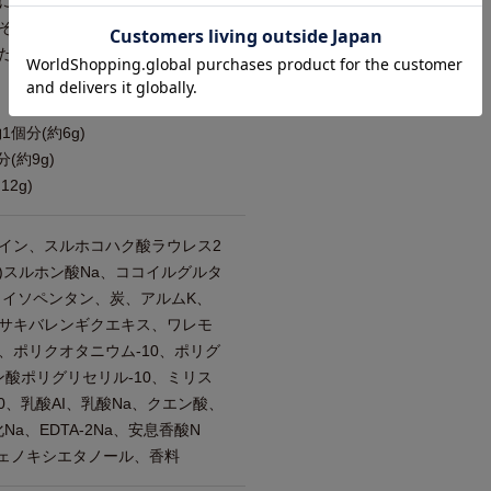
に洗います。あとはぬるま湯で
その後、充分に水気を取りトリ
ださい。
個分(約6g)
(約9g)
2g)
タイン、スルホコハク酸ラウレス2
16)スルホン酸Na、ココイルグルタ
、イソペンタン、炭、アルムK、
サキバレンギクエキス、ワレモ
、ポリクオタニウム-10、ポリグ
ン酸ポリグリセリル-10、ミリス
0、乳酸AI、乳酸Na、クエン酸、
a、EDTA-2Na、安息香酸N
フェノキシエタノール、香料