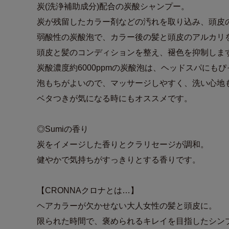
炭(洗浄補助成分)配合の炭酸シャンプー。
炭が残留したカラー剤などの汚れを取り込み、頭皮
弱酸性の炭酸泡で、カラー後の髪と頭皮のアルカリ
頭皮と髪のコンディションを整え、褪色を抑制しま
炭酸濃度約6000ppmの炭酸泡は、ヘッドスパにも
泡もちがよいので、マッサージしやすく、洗い心地
ベタつきが気になる時にもオススメです。
◎Sumiの香り
炭をイメージした香りとクラリセージが調和。
健やかで気持ちがすっきりとする香りです。
【CRONNAクロナとは…】
ヘアカラーが欠かせない大人女性の髪と頭皮に。
限られた時間で、褒められるキレイを目指したシン