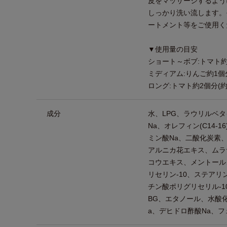
皮をマッサージするよう
しっかり洗い流します。
ートメント等をご使用く
▼使用量の目安
ショート～ボブ:トマト約1
ミディアム:りんご約1個分
ロング:トマト約2個分(約1
成分
水、LPG、ラウリルベ
Na、オレフィン(C14-
ミン酸Na、二酸化炭素
アルニカ花エキス、ムラ
コウエキス、メントール
リセリン-10、ステアリ
チン酸ポリグリセリル-1
BG、エタノール、水酸化N
a、デヒドロ酢酸Na、