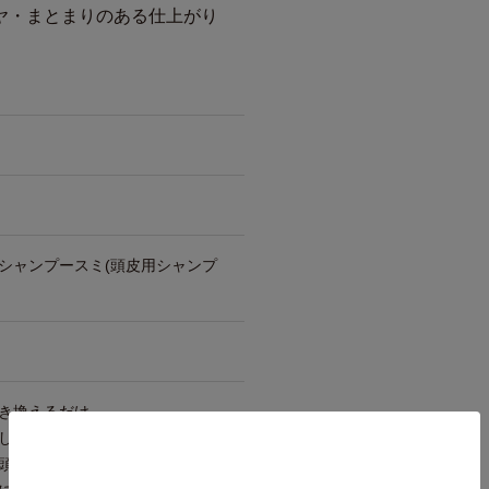
ヤ・まとまりのある仕上がり
シャンプースミ(頭皮用シャンプ
き換えるだけ。
した後、容器をよく振り、直立
頭皮全体に泡を行き渡らせて頭