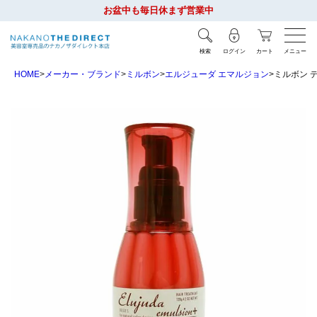
お盆中も毎日休まず営業中
検索
ログイン
カート
メニュー
HOME
メーカー・ブランド
ミルボン
エルジューダ エマルジョン
ミルボン デ