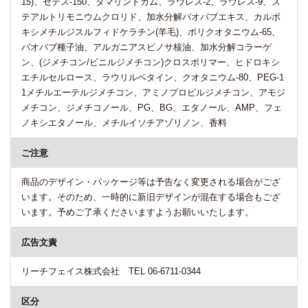
15)、セテス-150、タマリンドガム、ラウレス-2、ラウレス-9、ス
テアルトリモニウムクロリド、加水分解バオバブエキス、カルボ
キシメチルジスルフィドケラチン(羊毛)、ポリクオタニウム-65、
バオバブ種子油、アルガニアスピノサ核油、加水分解コラーゲ
ン、(ジメチコン/ビニルジメチコン)クロスポリマー、ヒドロキシ
エチルセルロース、ラウリルベタイン、クオタニウム-80、PEG-1
1メチルエーテルジメチコン、アミノプロピルジメチコン、アモジ
メチコン、ジメチコノール、PG、BG、エタノール、AMP、フェ
ノキシエタノール、メチルイソチアゾリノン、香料
ご注意
商品のデザイン・パッケージ等は予告なく変更される場合がござ
います。そのため、一時的に新旧デザインが混在する場合もござ
います。予めご了承くださいますようお願いいたします。
広告文責
リーチフェイス株式会社 TEL 06-6711-0344
区分